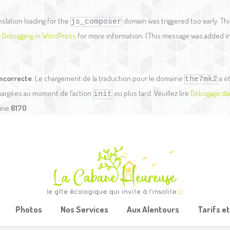
Entrez dans la Cabane
Photos
Nos Services
anslation loading for the
domain was triggered too early. Thi
js_composer
e
Debugging in WordPress
for more information. (This message was added in 
incorrecte
. Le chargement de la traduction pour le domaine
a é
the7mk2
chargées au moment de l’action
ou plus tard. Veuillez lire
Débogage da
init
line
6170
Photos
Nos Services
Aux Alentours
Tarifs e