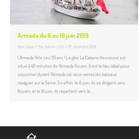
Armada du 6 au 16 juin 2019
Non classé
Par
Admin-LCH
27 novembre 2018
L’Armada fête ses 30 ans ! Le gîte ‘La Cabane Heureuse’ est
situé à 40 minutes de l’Armada Rouen. Il est le lieu idéal pour
séjourner durant l’Armada car vous verrez les bateaux
naviguer sur la Seine. En effet, le 6 juin, ils se dirigent vers
Rouen, et le 16 juin, ils repartent vers la…