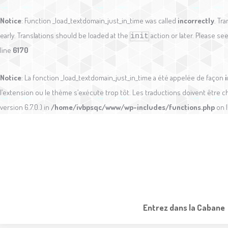
Notice
: Function _load_textdomain_just_in_time was called
incorrectly
. Tr
early. Translations should be loaded at the
action or later. Please se
init
line
6170
Notice
: La fonction _load_textdomain_just_in_time a été appelée de façon
l’extension ou le thème s’exécute trop tôt. Les traductions doivent être 
version 6.7.0.) in
/home/ivbpsqc/www/wp-includes/functions.php
on 
Entrez dans la Cabane