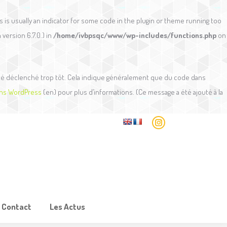
Aux Alentours
Tarifs et Contact
Les Actus
s is usually an indicator for some code in the plugin or theme running too
version 6.7.0.) in
/home/ivbpsqc/www/wp-includes/functions.php
on
té déclenché trop tôt. Cela indique généralement que du code dans
ns WordPress
(en) pour plus d’informations. (Ce message a été ajouté à la
Instagram
page
opens
in
new
window
t Contact
Les Actus