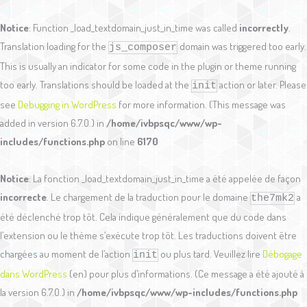
Notice
: Function _load_textdomain_just_in_time was called
incorrectly
.
Translation loading for the
domain was triggered too early.
js_composer
This is usually an indicator for some code in the plugin or theme running
too early. Translations should be loaded at the
action or later. Please
init
see
Debugging in WordPress
for more information. (This message was
added in version 6.7.0.) in
/home/ivbpsqc/www/wp-
includes/functions.php
on line
6170
Notice
: La fonction _load_textdomain_just_in_time a été appelée de façon
incorrecte
. Le chargement de la traduction pour le domaine
a
the7mk2
été déclenché trop tôt. Cela indique généralement que du code dans
l’extension ou le thème s’exécute trop tôt. Les traductions doivent être
chargées au moment de l’action
ou plus tard. Veuillez lire
Débogage
init
dans WordPress
(en) pour plus d’informations. (Ce message a été ajouté à
la version 6.7.0.) in
/home/ivbpsqc/www/wp-includes/functions.php