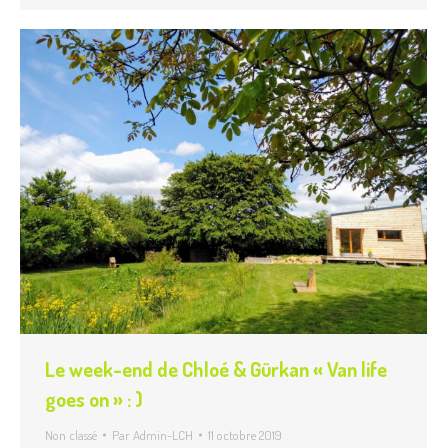
Le week-end de Chloé & Gürkan « Van life
goes on » : )
Non classé
Par
Admin-LCH
11 octobre 2019